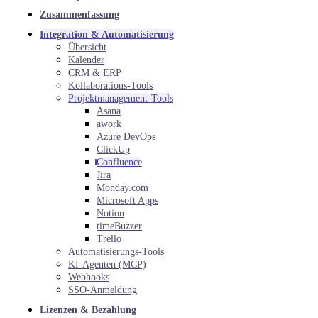
Zusammenfassung
Integration & Automatisierung
Übersicht
Kalender
CRM & ERP
Kollaborations-Tools
Projektmanagement-Tools
Asana
awork
Azure DevOps
ClickUp
Confluence
Jira
Monday.com
Microsoft Apps
Notion
timeBuzzer
Trello
Automatisierungs-Tools
KI-Agenten (MCP)
Webhooks
SSO-Anmeldung
Lizenzen & Bezahlung