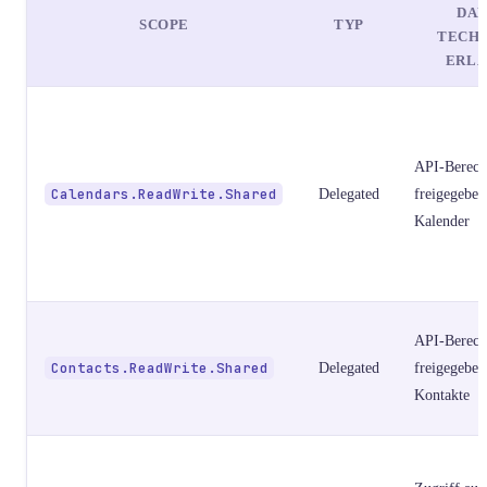
DA
SCOPE
TYP
TECH
ERL
API-Berech
Calendars.ReadWrite.Shared
Delegated
freigegeben
Kalender
API-Berech
Contacts.ReadWrite.Shared
Delegated
freigegeben
Kontakte