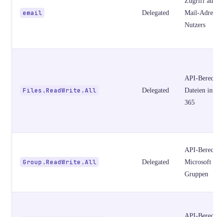
Zugriff auf
email
Delegated
Mail-Adress
Nutzers
API-Berech
Files.ReadWrite.All
Delegated
Dateien in 
365
API-Berech
Group.ReadWrite.All
Delegated
Microsoft 
Gruppen
API-Berech