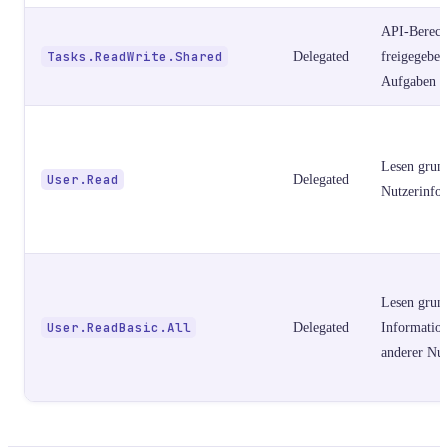
API-Berech
Tasks.ReadWrite.Shared
Delegated
freigegeben
Aufgaben
Lesen grun
User.Read
Delegated
Nutzerinfo
Lesen grun
User.ReadBasic.All
Delegated
Informatio
anderer Nut