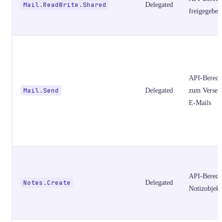
Mail.ReadWrite.Shared
Delegated
freigegeben
API-Berech
Mail.Send
Delegated
zum Versen
E-Mails
API-Berech
Notes.Create
Delegated
Notizobjekt