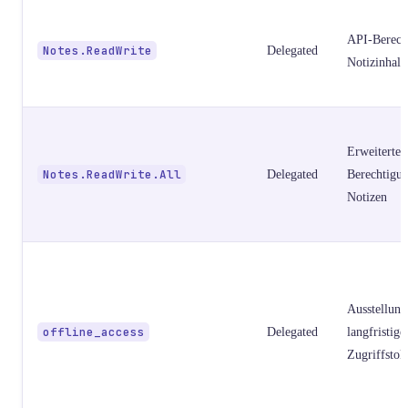
API-Berech
Notes.ReadWrite
Delegated
Notizinhalt
Erweiterte 
Notes.ReadWrite.All
Delegated
Berechtigun
Notizen
Ausstellung
offline_access
Delegated
langfristige
Zugriffstok