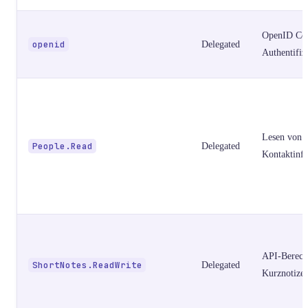
OpenID Co
openid
Delegated
Authentifiz
Lesen von
People.Read
Delegated
Kontaktinf
API-Berech
ShortNotes.ReadWrite
Delegated
Kurznotize