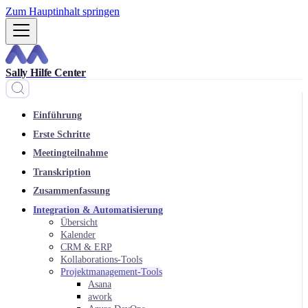
Zum Hauptinhalt springen
Sally Hilfe Center
Einführung
Erste Schritte
Meetingteilnahme
Transkription
Zusammenfassung
Integration & Automatisierung
Übersicht
Kalender
CRM & ERP
Kollaborations-Tools
Projektmanagement-Tools
Asana
awork