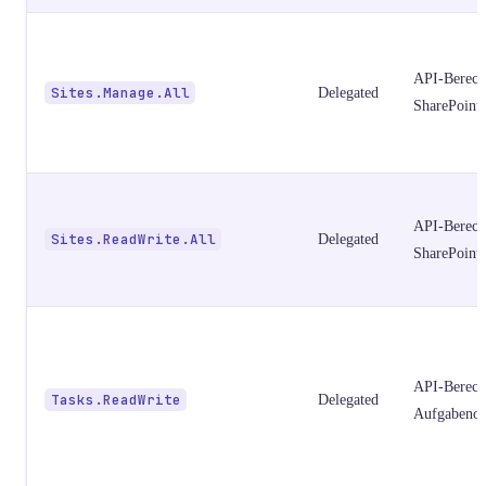
API-Berech
Sites.Manage.All
Delegated
SharePoint-
API-Berech
Sites.ReadWrite.All
Delegated
SharePoint-
API-Berech
Tasks.ReadWrite
Delegated
Aufgabenob