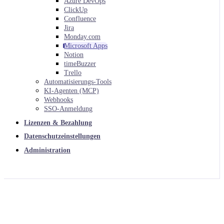
Azure DevOps
ClickUp
Confluence
Jira
Monday.com
Microsoft Apps
Notion
timeBuzzer
Trello
Automatisierungs-Tools
KI-Agenten (MCP)
Webhooks
SSO-Anmeldung
Lizenzen & Bezahlung
Datenschutzeinstellungen
Administration