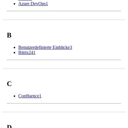
Azure DevOps
1
B
Benutzerdefinierte Einblicke
3
Bitrix24
1
C
Confluence
1
D