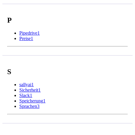
P
Pipedrive
1
Preise
1
S
sallyai
1
Sicherheit
1
Slack
1
Speicherung
1
Sprachen
3