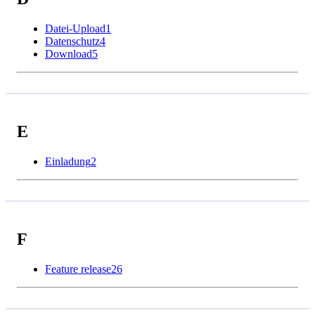
Datei-Upload
1
Datenschutz
4
Download
5
E
Einladung
2
F
Feature release
26