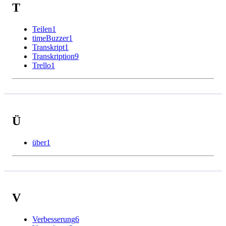
T
Teilen
1
timeBuzzer
1
Transkript
1
Transkription
9
Trello
1
Ü
über
1
V
Verbesserung
6