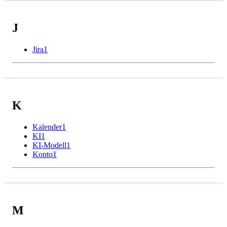
J
Jira
1
K
Kalender
1
KI
1
KI-Modell
1
Konto
1
M