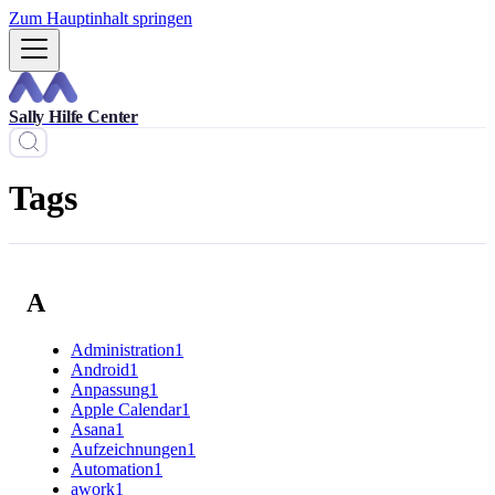
Zum Hauptinhalt springen
Sally Hilfe Center
Tags
A
Administration
1
Android
1
Anpassung
1
Apple Calendar
1
Asana
1
Aufzeichnungen
1
Automation
1
awork
1