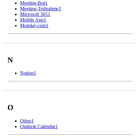
Meeting-Bot
1
Meeting-Teilnahme
3
Microsoft 365
1
Mobile App
1
Monday.com
1
N
Notion
1
O
Odoo
1
Outlook Calendar
1