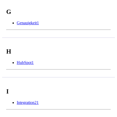
G
Genauigkeit
1
H
HubSpot
1
I
Integration
21