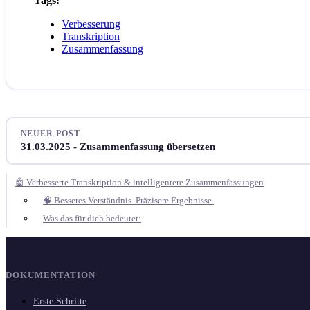
Tags:
Verbesserung
Transkription
Zusammenfassung
NEUER POST
31.03.2025 - Zusammenfassung übersetzen
🤖 Verbesserte Transkription & intelligentere Zusammenfassungen
🧠 Besseres Verständnis. Präzisere Ergebnisse.
Was das für dich bedeutet:
DOKUMENTATION
Erste Schritte