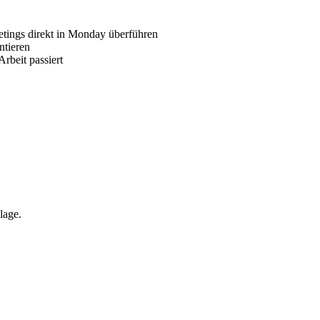
etings direkt in Monday überführen
ntieren
rbeit passiert
lage.