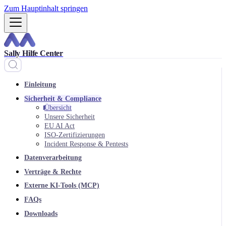
Zum Hauptinhalt springen
Sally Hilfe Center
Einleitung
Sicherheit & Compliance
Übersicht
Unsere Sicherheit
EU AI Act
ISO-Zertifizierungen
Incident Response & Pentests
Datenverarbeitung
Verträge & Rechte
Externe KI-Tools (MCP)
FAQs
Downloads